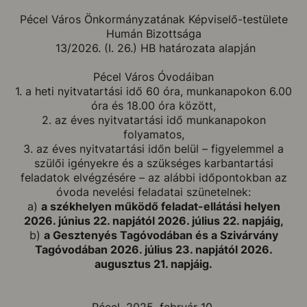
Pécel Város Önkormányzatának Képviselő-testülete
Humán Bizottsága
13/2026. (I. 26.) HB határozata alapján
Pécel Város Óvodáiban
1. a heti nyitvatartási idő 60 óra, munkanapokon 6.00
óra és 18.00 óra között,
2. az éves nyitvatartási idő munkanapokon
folyamatos,
3. az éves nyitvatartási időn belül – figyelemmel a
szülői igényekre és a szükséges karbantartási
feladatok elvégzésére – az alábbi időpontokban az
óvoda nevelési feladatai szünetelnek:
a)
a székhelyen működő feladat-ellátási helyen
2026. június 22. napjától 2026. július 22. napjáig,
b)
a Gesztenyés Tagóvodában és a Szivárvány
Tagóvodában 2026. július 23. napjától 2026.
augusztus 21. napjáig.
Pécel, 2025. február 10.