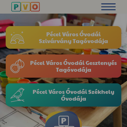
Pécel Város Óvodái
Szivárvány Tagóvodája
Pécel Város Óvodái Gesztenyés
Tagóvodája
Pécel Város Óvodái Székhely
Óvodája