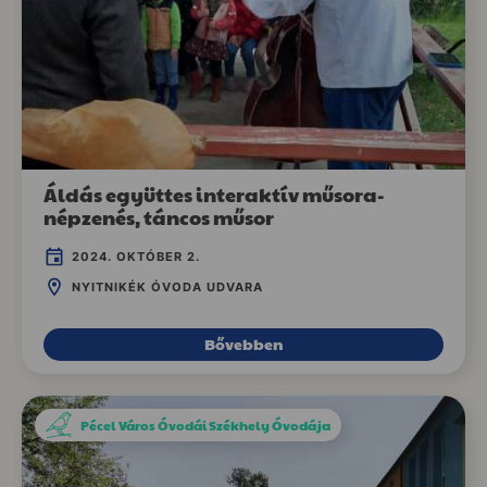
Áldás együttes interaktív műsora-
népzenés, táncos műsor
2024. OKTÓBER 2.
NYITNIKÉK ÓVODA UDVARA
Bővebben
Pécel Város Óvodái Székhely Óvodája