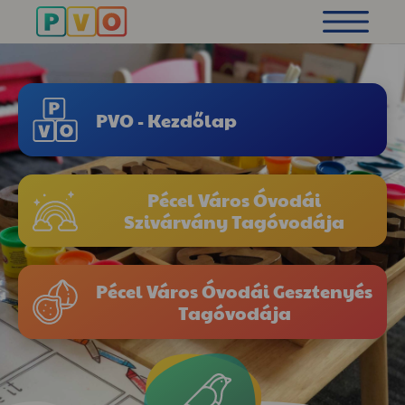
PVO - Kezdőlap
Pécel Város Óvodái
Szivárvány Tagóvodája
Pécel Város Óvodái Gesztenyés
Tagóvodája