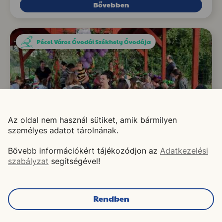
Bővebben
Pécel Város Óvodái Székhely Óvodája
Az oldal nem használ sütiket, amik bármilyen
személyes adatot tárolnának.
Bővebb információkért tájékozódjon az
Adatkezelési
szabályzat
segítségével!
Szüret
2023. OKTÓBER 13.
Rendben
NYITNIKÉK ÓVODA UDVARA