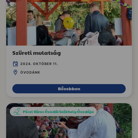
Szüreti mulatság
2024. OKTÓBER 11.
ÓVODÁNK
Bővebben
Pécel Város Óvodái Székhely Óvodája