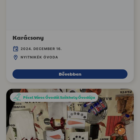
Karácsony
2024. DECEMBER 16.
NYITNIKÉK ÓVODA
Bővebben
Pécel Város Óvodái Székhely Óvodája