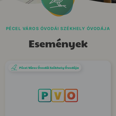
PÉCEL VÁROS ÓVODÁI SZÉKHELY ÓVODÁJA
Események
Pécel Város Óvodái Székhely Óvodája