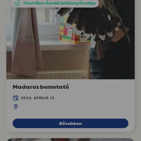
Pécel Város Óvodái Székhely Óvodája
Madaras bemutató
2024. ÁPRILIS 12.
Bővebben