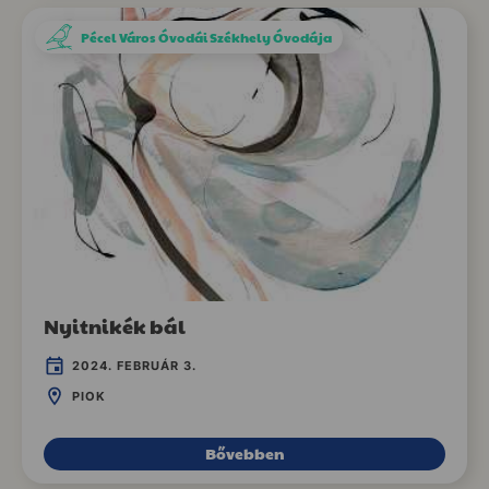
Pécel Város Óvodái Székhely Óvodája
Nyitnikék bál
2024. FEBRUÁR 3.
PIOK
Bővebben