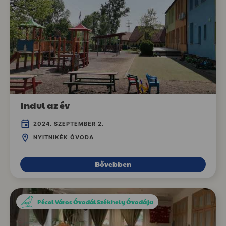
Indul az év
2024. SZEPTEMBER 2.
NYITNIKÉK ÓVODA
Bővebben
Pécel Város Óvodái Székhely Óvodája