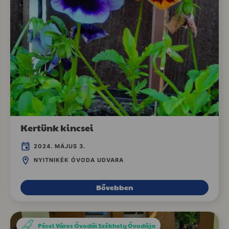
Kertünk kincsei
2024. MÁJUS 3.
NYITNIKÉK ÓVODA UDVARA
Bővebben
Pécel Város Óvodái Székhely Óvodája