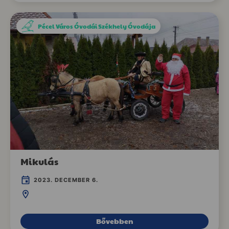
Pécel Város Óvodái Székhely Óvodája
Mikulás
2023. DECEMBER 6.
Bővebben