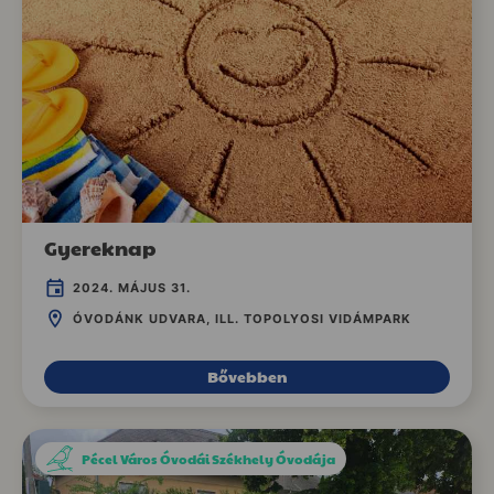
Gyereknap
2024. MÁJUS 31.
ÓVODÁNK UDVARA, ILL. TOPOLYOSI VIDÁMPARK
Bővebben
Pécel Város Óvodái Székhely Óvodája