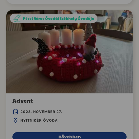
Pécel Város Óvodái Székhely Óvodája
Advent
2023. NOVEMBER 27.
NYITNIKÉK ÓVODA
Bővebben