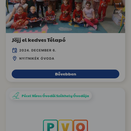
Jöjj el kedves Télapó
2024. DECEMBER 6.
NYITNIKÉK ÓVODA
Bővebben
Pécel Város Óvodái Székhely Óvodája