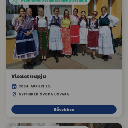
Pécel Város Óvodái Székhely Óvodája
Viselet napja
2024. ÁPRILIS 25.
NYITNIKÉK ÓVODA UDVARA
Bővebben