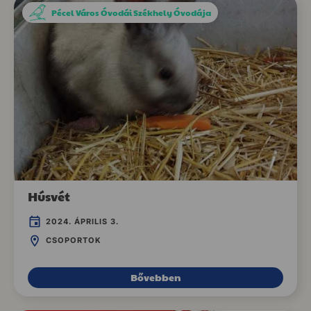
Pécel Város Óvodái Székhely Óvodája
Húsvét
2024. ÁPRILIS 3.
CSOPORTOK
Bővebben