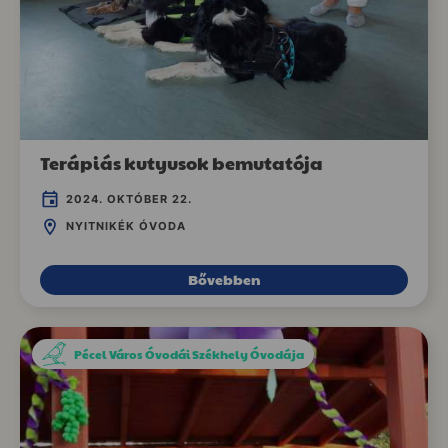
Terápiás kutyusok bemutatója
2024. OKTÓBER 22.
NYITNIKÉK ÓVODA
Bővebben
Pécel Város Óvodái Székhely Óvodája