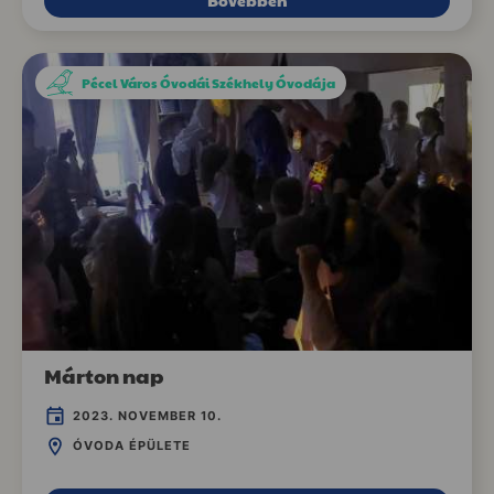
Bővebben
Pécel Város Óvodái Székhely Óvodája
Márton nap
2023. NOVEMBER 10.
ÓVODA ÉPÜLETE