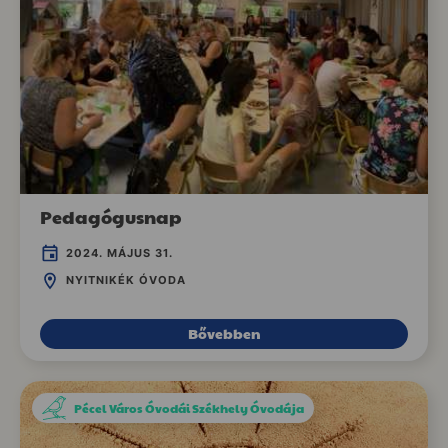
Pedagógusnap
2024. MÁJUS 31.
NYITNIKÉK ÓVODA
Bővebben
Pécel Város Óvodái Székhely Óvodája