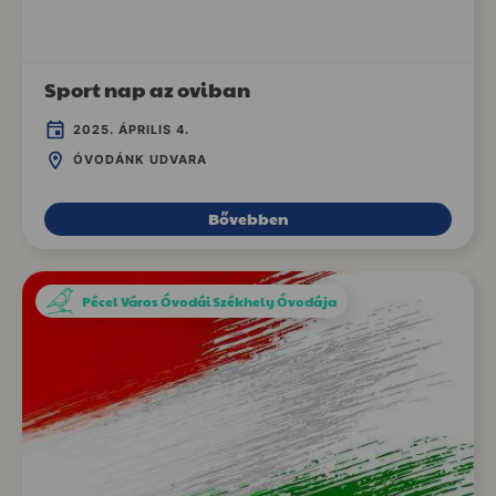
Sport nap az oviban
2025. ÁPRILIS 4.
ÓVODÁNK UDVARA
Bővebben
Pécel Város Óvodái Székhely Óvodája